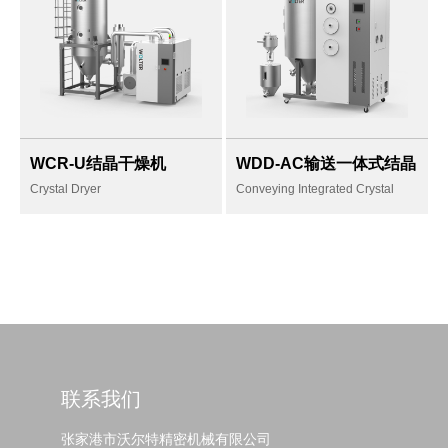
提供稳定的低露点，
满足含水率＜
换热再利用，高效节
20ppm.Max
能
低风阻，强劲风速满
WCR-U结晶干燥机
WDD-AC输送一体式结晶
均匀干燥
足快速干燥，高效吸
除湿干燥机
Crystal Dryer
Conveying Integrated Crystal
独特的流体力学结构
湿，降低能耗
Dehumidification Dryer
设计
模块化设计，快速保
养干燥和再生滤芯
打破规则，动态防粘
联系我们
连
适用于颗粒，破碎和
张家港市沃尔特精密机械有限公司
再生料