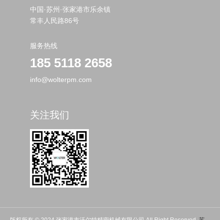
结晶度提升80%.Max
中国·苏州·张家港市乐余镇
常丰人民路86号
灵活小巧，功能强大
服务热线
适用于颗粒、破碎和
再生料
185 5118 2658
结晶度提升80%.Max
info@wolterpm.com
应用于实验设备&产
品注塑
关注我们