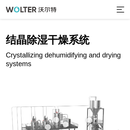
结晶除湿干燥系统
Crystallizing dehumidifying and drying
systems
More
More
More
More