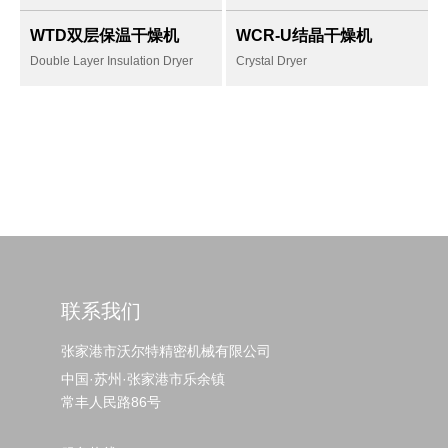
无铁化处理，防污染
20ppm.Max
专为颗粒料设计
低风阻，强劲风速满
WTD双层保温干燥机
WCR-U结晶干燥机
足快速干燥，高效吸
Double Layer Insulation Dryer
Crystal Dryer
湿，降低能耗
模块化设计，快速保
养干燥和再生滤芯
打破规则，动态防粘
连
适用于颗粒，破碎和
联系我们
换热再利用，高效节
再生料
能
结晶度提升80%.Max
张家港市沃尔特精密机械有限公司
均匀干燥
独特的流体力学结构
中国·苏州·张家港市乐余镇
设计
常丰人民路86号